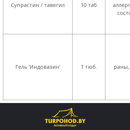
Супрастин / тавегил
10 таб
аллер
сост
Гель ‘Индовазин’
1 тюб.
раны,