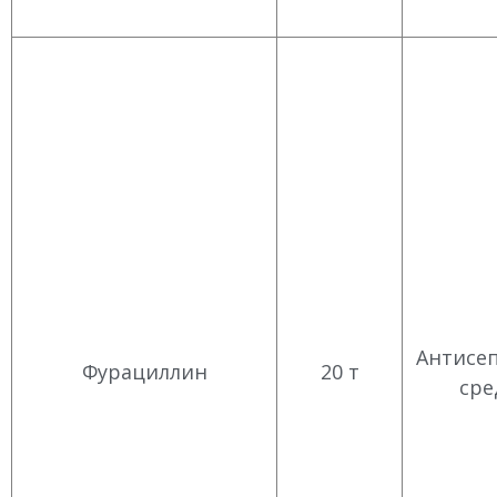
Антисе
Фурациллин
20 т
сре