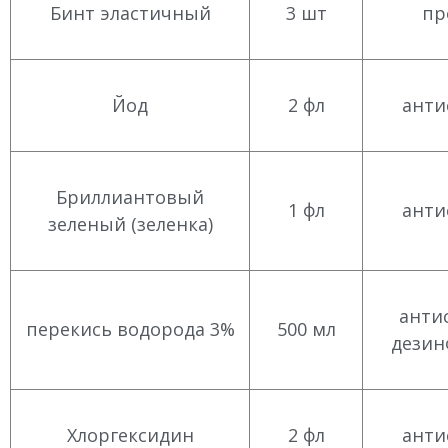
Бинт эластичный
3 шт
пр
Йод
2 фл
анти
Бриллиантовый
1 фл
анти
зеленый (зеленка)
анти
перекись водорода 3%
500 мл
дезин
Хлоргексидин
2 фл
анти