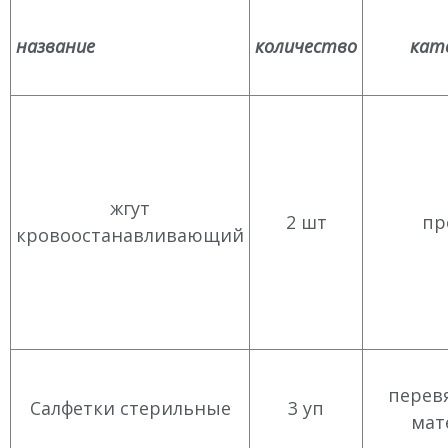
название
количество
кат
жгут
2 шт
пр
кровоостанавливающий
перев
Салфетки стерильные
3 уп
мат