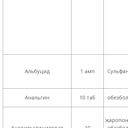
Альбуцид
1 амп
Сульфа
Анальгин
10 таб
обезбо
жаропо
Ацетилсалициловая
10
обезбо