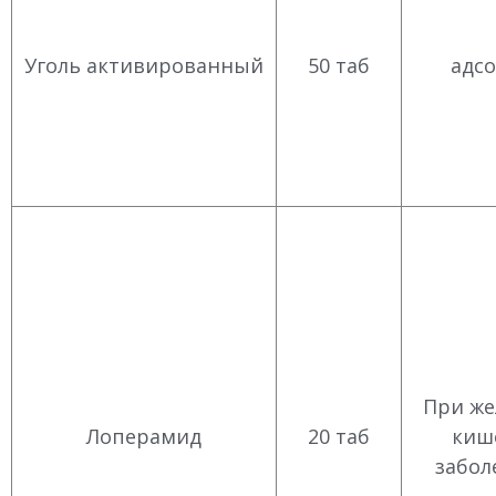
Уголь активированный
50 таб
адс
При же
Лоперамид
20 таб
киш
забол