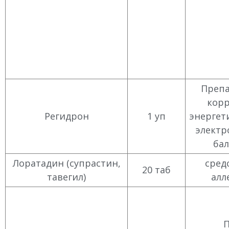
Препа
кор
Регидрон
1 уп
энергет
электр
бал
Лоратадин (супрастин,
сред
20 таб
тавегил)
алл