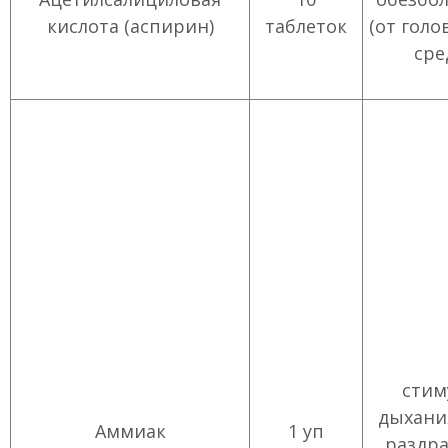
кислота (аспирин)
таблеток
(от голо
сре
стим
дыхани
Аммиак
1 уп
раздр